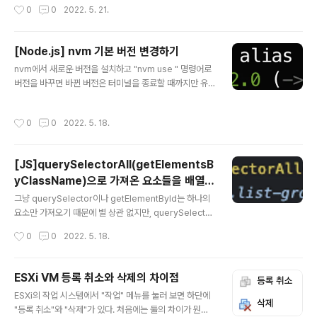
국, 4.4버전을 사용할 수밖에 없었다. 나중에 제온으로 업
작성시간
0
0
2022. 5. 21.
을 망친다는 얘기가 있어 사용을 중단하였다. 이 글을 읽는
그레이드하든가 해야지..
사람들도 AlDente 사용에 대해 다시 한 번 생각해 보길 바
란다. 맥북 뿐만 아니라 배터리를 사용하는 거의 모든 기기
[Node.js] nvm 기본 버전 변경하기
는 완충하지 않는 것이 배터리 수명에 도움이 된다. 그래서
글 내용
삼성 등의 윈도우 노트북 제조사들은 자체 소프트웨어를
nvm에서 새로운 버전을 설치하고 "nvm use " 명령어로
이용하여 최대 배터리 충전량을 제한할 수 있는 기능을 제
버전을 바꾸면 바뀐 버전은 터미널을 종료할 때까지만 유
공하지만, 우리 귀하디 귀한 맥북의 제조사인 애플은 소프
지된다. 이는 기본 버전이 바뀌지 않았기 때문으로, 명령어
트웨어까지 지들이 다 만드면서 그런 거 안 만들어 준다(...)
한 줄로 변경할 수 있다. nvm alias default
작성시간
0
0
2022. 5. 18.
하지만 방법이..
[JS]querySelectorAll(getElementsB
yClassName)으로 가져온 요소들을 배열로
글 내용
활용하기
그냥 querySelector이나 getElementById는 하나의
요소만 가져오기 때문에 별 상관 없지만, querySelector
All이나 getElementsByClassName을 사용하면 Nod
작성시간
0
0
2022. 5. 18.
eList 또는 HTMLCollection이라는 요상한 타입이 반환
된다. 이 친구들은 배열이 아니기 때문에, map 함수 등을
사용하려 하면 오류를 내뿜는다. 이럴 땐, Array.from(do
ESXi VM 등록 취소와 삭제의 차이점
cument.querySelectorAll("....")) 와 같이 사용하면 요
글 내용
ESXi의 작업 시스템에서 "작업" 메뉴를 눌러 보면 하단에
소들을 배열에 담을 수 있다.
"등록 취소"와 "삭제"가 있다. 처음에는 둘의 차이가 뭔가