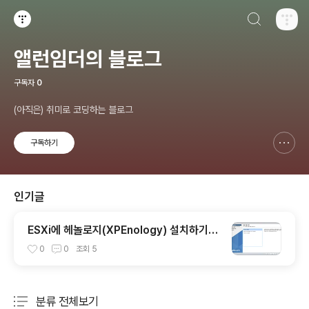
검색하기
티스토리
앨런임더의 블로그
구독자
0
(아직은) 취미로 코딩하는 블로그
구독하기
신고하기 레이어
열기
인기글
ESXi에 헤놀로지(XPEnology) 설치하기(A
RPL 로더 이용)
0
0
조회
5
분류 전체보기