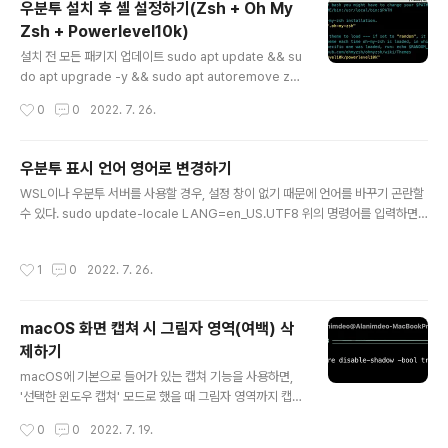
우분투 설치 후 셸 설정하기(Zsh + Oh My
로지 NAS 없이 아무 컴퓨터에서나 사용할 수 있도록(마치
Zsh + Powerlevel10k)
해킨토시와 같이) 만들어 놓았는데, 그것이 바로 XPEnolo
글 내용
gy, 국내에선 흔히 헤놀로지라 부르는 그것이다. 원래 XP
설치 전 모든 패키지 업데이트 sudo apt update && su
Enology 설치 시에는 하드웨어의 제약이 어느 정도 생기
do apt upgrade -y && sudo apt autoremove zsh
는데, ESXi 위에서 XPEnology VM을 생성하면 그 부담
설치 sudo apt install -y zsh Oh My Zsh 설치 sh -c
작성시간
0
0
2022. 7. 26.
을 조금 줄일 수 있다. 1. ARPL 이미지 다운로드 ..
"$(curl -fsSL https://raw.github.com/ohmyzsh/o
hmyzsh/master/tools/install.sh)" (설치 중 기본 셸을
Zsh로 변경하겠냐는 질문이 나오면 Y를 선택해준다.) Po
우분투 표시 언어 영어로 변경하기
werlevel10k 스킨 설치 git clone --depth=1 http
글 내용
WSL이나 우분투 서버를 사용할 경우, 설정 창이 없기 때문에 언어를 바꾸기 곤란할
s://github.com/romkatv/powerlevel10k.git ${ZS
수 있다. sudo update-locale LANG=en_US.UTF8 위의 명령어를 입력하면
H_CUSTOM:-$HOME/.oh-my-zsh/custom}/them
재부팅 후 언어가 영어로 바뀐다. WSL의 경우 sudo reboot 입력 시 실패하는데,
es/powerlevel10k 스킨..
컴퓨터를 재부팅해도 되지만 파워셸이나 명령 프롬프트에서 wsl --shutdown 를
작성시간
1
0
2022. 7. 26.
입력하면 WSL만 종료할 수 있다.
macOS 화면 캡쳐 시 그림자 영역(여백) 삭
제하기
글 내용
macOS에 기본으로 들어가 있는 캡쳐 기능을 사용하면,
'선택한 윈도우 캡쳐' 모드로 했을 때 그림자 영역까지 캡쳐
되어 의도치 않게 이미지에 여백이 생긴다. 이는 터미널에
작성시간
0
0
2022. 7. 19.
서 설정을 변경하면 해결할 수 있다. defaults write co