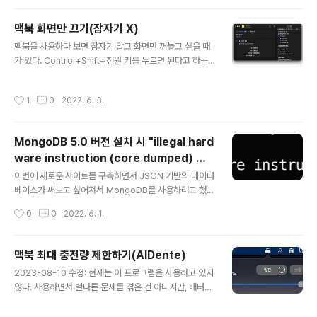
m.apple.screencapture disable-shadow -bool t
rue killall SystemUIServer
맥북 화면만 끄기(잠자기 X)
글 내용
맥북을 사용하다 보면 잠자기 말고 화면만 꺼놓고 싶을 때
가 있다. Control+Shift+전원 키를 누르면 된다고 하는
데, 맥북 프로는 2016년, 에어는 2018년 모델부터 전원
버튼 대신 터치 ID 버튼이 탑재되어 이 단축키가 먹히지 않
작성시간
1
0
2022. 6. 3.
는다. 이 때는 터미널 명령어를 사용하면 된다. pmset dis
playsleepnow 위의 명령어를 입력하면 디스플레이가
바로 꺼진다. 하지만, 화면 끄겠다고 매번 터미널 켜서 명령
MongoDB 5.0 버전 설치 시 "illegal hard
어 입력하기는 번거롭지 않은가? 그래서 나는 단축어를 이
ware instruction (core dumped) mo
용해 터치 바의 빠른 동작에 등록해두고 사용한다. 위와 같
글 내용
ngo" 오류
이 단축어를 생성하고 설정 > 확장 프로그램 > Touch Ba
이번에 새로운 사이트를 구축하면서 JSON 기반의 데이터
r에서 해당 단축어를 체크해두면 위와 같이 생긴 빠른 동작
베이스가 써보고 싶어져서 MongoDB를 사용하려고 했
메뉴에서 바로 사용할 수 있다. 터치 바가 없는 맥북 ..
다. 공식 사이트 문서대로 설치는 잘 됐는데, 실행해보니...
작성시간
0
0
2022. 6. 1.
위와 같이 "illegal hardware instruction (core dum
ped) mongo"라며 실행이 되지 않았다. 인터넷에 검색해
보니 4.4 버전을 설치하면 해결된다는 이야기가 있어서 설
맥북 최대 충전량 제한하기(AlDente)
치해 봤는데, 마법같이도 잘 실행되었다. 왜 그런지 조금 뒤
글 내용
2023-08-10 수정: 현재는 이 프로그램을 사용하고 있지
져 보니, 답은 CPU에 있었다. MongoDB 5.0부터는 AV
않다. 사용하면서 별다른 문제를 겪은 건 아니지만, 배터리
X 명령어 셋을 사용하게 되었는데, 이게 내 서버에서 사용
성능 최대치 관리에 유의미한 변화를 느끼지 못했고, 프로
하는 CPU(펜티엄 8세대)에는 탑재되지 않았던 것이다. 결
그램이 macOS의 자체적인 배터리 충전 최적화 메커니즘