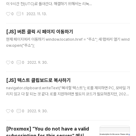
구독이 확인되지 않았다. GitHub 커뮤니티를 찾아 보니,
이 9시간 전(UTC)로 돌아간다. 해결하기 위해서는 리눅스
최근 들어 같은 현상을 경험한 사람이 한둘이..
쪽에서 터미널 명령어를 실행하거나, 윈도우에서 레지스트
작성시간
0
1
2022. 11. 13.
리를 변경해 주면 된다. 방법 1 - 리눅스에서 설정 변경 tim
edatectl set-local-rtc 1 --adjust-system-clock
위의 명령어를 터미널에서 입력하면 리눅스의 시간 설정이
[JS] 버튼 클릭 시 페이지 이동하기
로컬 시간 기준으로 변경된다. 방법 2 - 윈도우 레지스트리
글 내용
현재 페이지에서 이동하기 window.location.href = "주소"; 새 탭에서 열기 wind
추가 reg 파일로 간단히 적용할 수 있는 방법과, 직접 설정
ow.open("주소");
할 수 있는 방법이 있다. A와 B 둘 중 하나만 하면 된다. A
- 레지스트리 파일로 간단히 적용하기 위 파일을 받아 실행
하고 재부팅하면 바로 적용할 수 있다. B - 직접 수정하기
작성시간
0
0
2022. 9. 30.
1. [Win + R] 키를 누른 후..
[JS] 텍스트 클립보드로 복사하기
글 내용
navigator.clipboard.writeText("복사할 텍스트"); IE를 제외하면 PC, 모바일 가
리지 않고 다 잘 되는 것 같다. IE를 지원하려면 별도의 코드가 필요하겠지만, 2022
년에 누가 아직도 IE를 쓰고 있겠는가?
작성시간
0
0
2022. 9. 30.
[Proxmox] "You do not have a valid
subscription for this server" 메시지