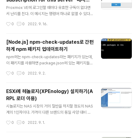
글 내용
없애기
Proxmox VE에 로그인할 때마다 유효한 구독이 없다면
서 난리를 친다. 이 메시지는 명령어 하나로 없앨 수 있다.
sed -Ezi.bak "s/(Ext.Msg.show\(\{\s+title: gettex
작성시간
0
0
2022. 9. 16.
t\('No valid sub)/void\(\{ \/\/\1/g" /usr/share/javas
cript/proxmox-widget-toolkit/proxmoxlib.js &&
systemctl restart pveproxy.service
[Node.js] npm-check-updates로 간편
하게 npm 패키지 업데이트하기
글 내용
npm에는 npm-check-updates라는 패키지가 있는데,
이 패키지를 사용하면 package.json에 있는 패키지들을
명령어 한 번으로 최신 버전으로 업데이트할 수 있다. 설치
작성시간
0
0
2022. 9. 2.
npm install -g npm-check-updates 사용법 업데이
트 확인: 작업 폴더에서 'ncu'를 입력하면 업데이트할 패키
지의 목록과 버전을 보여준다. 업데이트: 'ncu -u'를 입력
ESXi에 헤놀로지(XPEnology) 설치하기(A
하면 최신 버전으로 package.json을 자동으로 수정해
RPL 로더 이용)
준다. 이후 'npm install(또는 yarn install)'으로 업데이
글 내용
트된 패키지를 설치하면 된다.
시놀로지는 NAS 시장의 거의 절반을 차지할 정도의 NAS
계의 1인자이다. 가격이 다른 브랜드의 동일 사양 대비 비
싸긴 하지만, 시놀로지의 자체 운영체제인 DSM은 웹 GUI
작성시간
0
0
2022. 9. 1.
를 통한 간편한 사용 방법, 각종 패키지(파일 관리자, 비디
오 플레이어, 웹 서버, 토렌트 등), 모바일 앱 지원 등 여러
가지 편리한 기능들이 많다. 따라서 사람들은 DSM을 시놀