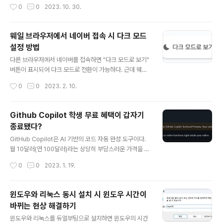
일을 실행해 보니 아래와 같은 오류가 발생하며 실행이 되
작성시간
0
0
2023. 10. 30.
지 않았다. 코드에 사용된 win10toast 모듈이 제대로 포
함되지 않은 것 같다. 해결 방법은 생각보다 쉽게 발견할 수
있었다. https://github.com/brentvollebregt/auto-
웨일 브라우저에서 네이버 접속 시 다크 모드
py-to-exe/issues/207#issuecomment-957779
설정 방법
150 Exe doesn't work · Issue #207 · brentvolleb
글 내용
regt/auto-py-to-exe I'm using Python 3.9.5. I wr
다른 브라우저에서 네이버를 접속하면 "다크 모드로 보기"
ote a script that will display a notification after ..
버튼이 표시되어 다크 모드로 전환이 가능하다. 근데 웨일
브라우저를 설치하고 네이버에 접속했더니 다크 모드 버튼
작성시간
0
0
2023. 2. 10.
이 뜨질 않는다. 설정에서 다크 모드를 활성화해도 네이버
는 새하얀 화면만을 보여주고 있다. 이럴 때는 쿠키를 직접
설정해 주면 된다. F12를 눌러 개발자 도구를 연 후 [콘솔]
Github Copilot 학생 무료 혜택이 갑자기
탭에서 아래의 코드를 입력한다. document.cookie =
종료됐다?
"NDARK=Y; expires=Fri, 31 Dec 9999 23:59:59
글 내용
GMT; path=/; domain=www.naver.com"; 이렇게 하
GitHub Copilot은 AI 기반의 코드 자동 완성 도구이다.
고 페이지를 새로고침하면 네이버에 다크 모드가 적용된
월 10달러(연 100달러)라는 상당히 부담스러운 가격을 가
다.
지고 있지만, 유명한 오픈 소스 프로젝트의 기여자나, GitH
작성시간
0
0
2023. 1. 19.
ub 학생 인증을 받은 사람들에게는 무료로 제공해 왔다. 그
런데, 2023년 초부터 "Thank you for participating i
n the GitHub Copilot Technical Preview. Your ex
윈도우와 리눅스 동시 설치 시 윈도우 시간이
tended access has ended."라는 메시지가 뜨며 Cop
바뀌는 현상 해결하기
ilot을 이용할 수 없는 현상이 발생했다. GitHub 설정에 들
글 내용
어가서 Copilot 구독을 확인해 봐도 똑같은 메시지가 뜨며
윈도우와 리눅스를 듀얼부팅으로 설치하면 윈도우의 시간