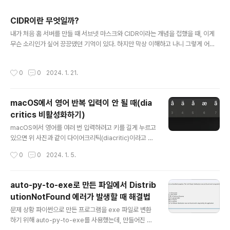
주요 글 목록
CIDR이란 무엇일까?
글 내용
내가 처음 홈 서버를 만들 때 서브넷 마스크와 CIDR이라는 개념을 접했을 때, 이게
무슨 소리인가 싶어 끙끙댔던 기억이 있다. 하지만 막상 이해하고 나니 그렇게 어려
운 개념은 아니구나 싶어 나와 같은 사람들을 위해 간단히 적어 보기로 했다. CIDR?
CIDR은 클래스 없는 도메인 간 라우팅(Classless Inter-Domain Routing)의 약
작성시간
0
0
2024. 1. 21.
자로, 사이더라고 읽는다. 쉽게 설명하면 IP 주소의 범위를 지정하는 방식인데, 이러
한 이름이 붙은 이유는 과거에는 클래스라는 것을 사용해 네트워크를 구분했기 때문
이다. 하지만 지금 클래스에 대해 굳이 알 필요는 없으니 여기선 자세히 다루지 않도
macOS에서 영어 반복 입력이 안 될 때(dia
록 하겠다. CIDR의 구조일단 CIDR을 사용한 IP 주소는 다음과 같이 표기한다.AA
critics 비활성화하기)
A.BBB.CCC.DDD/..
글 내용
macOS에서 영어를 여러 번 입력하려고 키를 길게 누르고
있으면 위 사진과 같이 다이어크리틱(diacritic)이라고 부
르는 특수 기호들이 나온다. 하지만 저런 특수한 글자들을
작성시간
0
0
2024. 1. 5.
쓸 일이 없는 나에게는 이 기능이 불편하기만 했다. 다행히
해당 기능은 터미널에서 명령어를 이용해 끌 수 있다. def
aults write -g ApplePressAndHoldEnabled -bo
auto-py-to-exe로 만든 파일에서 Distrib
ol false 터미널을 열고 위 명령어를 붙여넣은 다음 엔터를
utionNotFound 에러가 발생할 때 해결법
누르고 켜져 있던 프로그램들을 재시작하면 해당 기능이
글 내용
꺼진 것을 확인할 수 있다.
문제 상황 파이썬으로 만든 프로그램을 exe 파일로 변환
하기 위해 auto-py-to-exe를 사용했는데, 만들어진 파